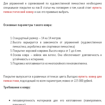
Для упражнений и соревнований по художественной гимнастике необходимо
специальное покрытие на пол. В статье мы поговорим о том, какой стоит
купить
гимнастический ковер
и как его правильно выбрать.
Основные параметры такого ковра:
Стандартный размер — 14 на 14 метров.
Высота варьируется в зависимости от упражнений (художественная
гимнастика, акробатика или спортивная гимнастика)
Покрытие: ворсовой ковролин. Высота ворса от 3 до 6 мм.
Основа ковра — войлок или латекс. Она обеспечивает долговечность и
устойчивость к истиранию.
Подложка изготавливается из многослойного пенополиэтилена.
Покрытие выпускается в различных оттенках цвета. Выгодно
купить ковер для
гимнастики
, подходящий по всем параметрам, можно от 225 000 рублей.
Требования к ковру:
гипоаллергенность материалов для его изготовления (полипропилен,
полиамид);