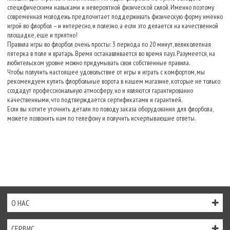
специфическими навыками и невероятной физической силой. Именно поэтому
современная молодежь предпочитает поддерживать физическую форму именно
игрой во флорбол – и интересно, и полезно, а если это делается на качественной
площадке, еще и приятно!
Правила игры во флорбол очень просты: 3 периода по 20 минут, великолепная
пятерка в поле и вратарь. Время останавливается во время пауз. Разумеется, на
любительском уровне можно придумывать свои собственные правила.
Чтобы получить настоящее удовольствие от игры и играть с комфортом, мы
рекомендуем купить флорбольные ворота в нашем магазине, которые не только
создадут профессиональную атмосферу, но и являются гарантированно
качественными, что подтверждается сертификатами и гарантией.
Если вы хотите уточнить детали по поводу заказа оборудования для флорбола,
можете позвонить нам по телефону и получить исчерпывающие ответы.
О НАС
СЕРВИС