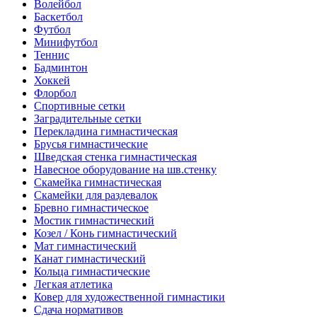
Волейбол
Баскетбол
Футбол
Минифутбол
Теннис
Бадминтон
Хоккей
Флорбол
Спортивные сетки
Заградительные сетки
Перекладина гимнастическая
Брусья гимнастические
Шведская стенка гимнастическая
Навесное оборудование на шв.стенку
Скамейка гимнастическая
Скамейки для раздевалок
Бревно гимнастическое
Мостик гимнастический
Козел / Конь гимнастический
Мат гимнастический
Канат гимнастический
Кольца гимнастические
Легкая атлетика
Ковер для художественной гимнастики
Сдача нормативов