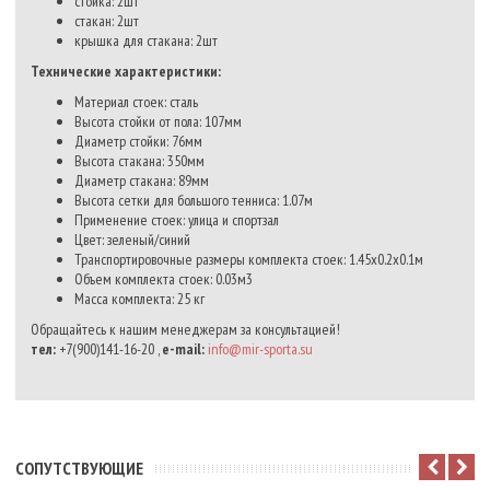
стойка: 2шт
стакан: 2шт
крышка для стакана: 2шт
Технические характеристики:
Материал стоек: сталь
Высота стойки от пола: 107мм
Диаметр стойки: 76мм
Высота стакана: 350мм
Диаметр стакана: 89мм
Высота сетки для большого тенниса: 1.07м
Применение стоек: улица и спортзал
Цвет: зеленый/синий
Транспортировочные размеры комплекта стоек: 1.45х0.2х0.1м
Объем комплекта стоек: 0.03м3
Масса комплекта: 25 кг
Обращайтесь к нашим менеджерам за консультацией!
тел:
+7(900)141-16-20 ,
e-mail:
info@mir-sporta.su
CОПУТСТВУЮЩИЕ