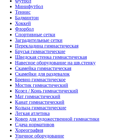
Футбол
Минифутбол
Теннис
Бадминтон
Хоккей
Флорбол
Спортивные сетки
Заградительные сетки
Перекладина гимнастическая
Брусья гимнастические
Шведская стенка гимнастическая
Навесное оборудование на шв.стенку
Скамейка гимнастическая
Скамейки для раздевалок
Бревно гимнастическое
Мостик гимнастический
Козел / Конь гимнастический
Мат гимнастический
Канат гимнастический
Кольца гимнастические
Легкая атлетика
Ковер для художественной гимнастики
Сдача нормативов
Хореография
Уличное оборудование