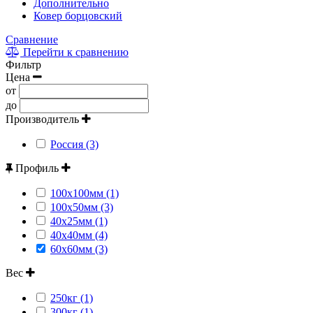
Дополнительно
Ковер борцовский
Сравнение
Перейти к сравнению
Фильтр
Цена
от
до
Производитель
Россия (3)
Профиль
100x100мм (1)
100x50мм (3)
40х25мм (1)
40х40мм (4)
60x60мм (3)
Вес
250кг (1)
300кг (1)