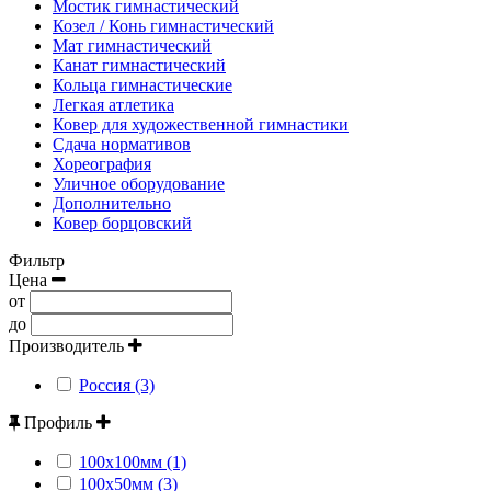
Мостик гимнастический
Козел / Конь гимнастический
Мат гимнастический
Канат гимнастический
Кольца гимнастические
Легкая атлетика
Ковер для художественной гимнастики
Сдача нормативов
Хореография
Уличное оборудование
Дополнительно
Ковер борцовский
Фильтр
Цена
от
до
Производитель
Россия (3)
Профиль
100x100мм (1)
100x50мм (3)