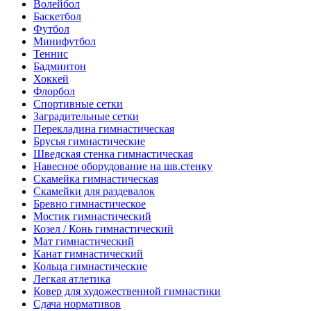
Волейбол
Баскетбол
Футбол
Минифутбол
Теннис
Бадминтон
Хоккей
Флорбол
Спортивные сетки
Заградительные сетки
Перекладина гимнастическая
Брусья гимнастические
Шведская стенка гимнастическая
Навесное оборудование на шв.стенку
Скамейка гимнастическая
Скамейки для раздевалок
Бревно гимнастическое
Мостик гимнастический
Козел / Конь гимнастический
Мат гимнастический
Канат гимнастический
Кольца гимнастические
Легкая атлетика
Ковер для художественной гимнастики
Сдача нормативов