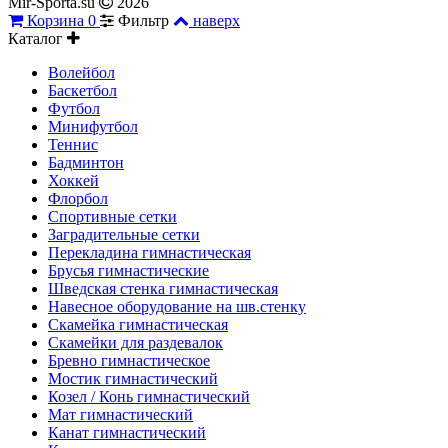
Mir-Sporta.su
2026
Корзина
0
Фильтр
наверх
Каталог
Волейбол
Баскетбол
Футбол
Минифутбол
Теннис
Бадминтон
Хоккей
Флорбол
Спортивные сетки
Заградительные сетки
Перекладина гимнастическая
Брусья гимнастические
Шведская стенка гимнастическая
Навесное оборудование на шв.стенку
Скамейка гимнастическая
Скамейки для раздевалок
Бревно гимнастическое
Мостик гимнастический
Козел / Конь гимнастический
Мат гимнастический
Канат гимнастический