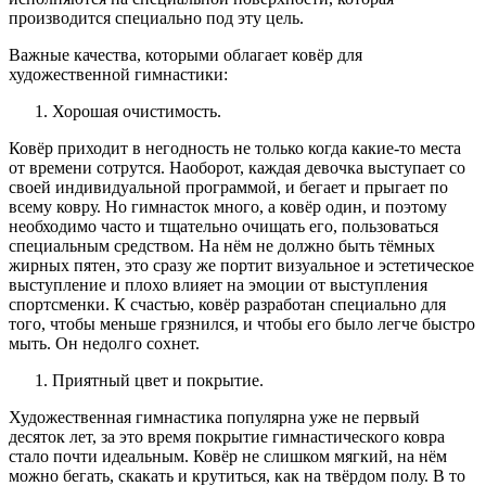
производится специально под эту цель.
Важные качества, которыми облагает ковёр для
художественной гимнастики:
Хорошая очистимость.
Ковёр приходит в негодность не только когда какие-то места
от времени сотрутся. Наоборот, каждая девочка выступает со
своей индивидуальной программой, и бегает и прыгает по
всему ковру. Но гимнасток много, а ковёр один, и поэтому
необходимо часто и тщательно очищать его, пользоваться
специальным средством. На нём не должно быть тёмных
жирных пятен, это сразу же портит визуальное и эстетическое
выступление и плохо влияет на эмоции от выступления
спортсменки. К счастью, ковёр разработан специально для
того, чтобы меньше грязнился, и чтобы его было легче быстро
мыть. Он недолго сохнет.
Приятный цвет и покрытие.
Художественная гимнастика популярна уже не первый
десяток лет, за это время покрытие гимнастического ковра
стало почти идеальным. Ковёр не слишком мягкий, на нём
можно бегать, скакать и крутиться, как на твёрдом полу. В то