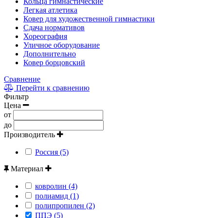
Кольца гимнастические
Легкая атлетика
Ковер для художественной гимнастики
Сдача нормативов
Хореография
Уличное оборудование
Дополнительно
Ковер борцовский
Сравнение
Перейти к сравнению
Фильтр
Цена
от
до
Производитель
Россия (5)
Материал
ковролин (4)
полиамид (1)
полипропилен (2)
ППЭ (5)