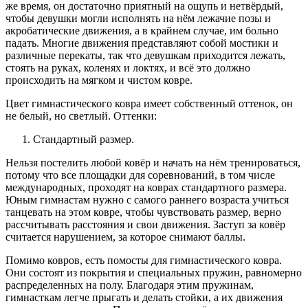
же время, он достаточно приятный на ощупь и нетвёрдый,
чтобы девушки могли исполнять на нём лежачие позы и
акробатические движения, а в крайнем случае, им больно
падать. Многие движения представляют собой мостики и
различные перекаты, так что девушкам приходится лежать,
стоять на руках, коленях и локтях, и всё это должно
происходить на мягком и чистом ковре.
Цвет гимнастического ковра имеет собственный оттенок, он
не белый, но светлый. Оттенки:
Стандартный размер.
Нельзя постелить любой ковёр и начать на нём тренироваться,
потому что все площадки для соревнований, в том числе
международных, проходят на коврах стандартного размера.
Юным гимнастам нужно с самого раннего возраста учиться
танцевать на этом ковре, чтобы чувствовать размер, верно
рассчитывать расстояния и свои движения. Заступ за ковёр
считается нарушением, за которое снимают баллы.
Помимо ковров, есть помосты для гимнастического ковра.
Они состоят из покрытия и специальных пружин, равномерно
распределенных на полу. Благодаря этим пружинам,
гимнасткам легче прыгать и делать стойки, а их движения