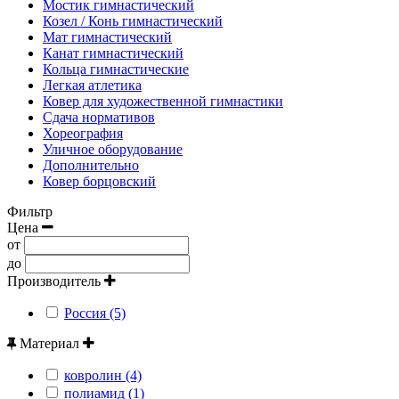
Мостик гимнастический
Козел / Конь гимнастический
Мат гимнастический
Канат гимнастический
Кольца гимнастические
Легкая атлетика
Ковер для художественной гимнастики
Сдача нормативов
Хореография
Уличное оборудование
Дополнительно
Ковер борцовский
Фильтр
Цена
от
до
Производитель
Россия (5)
Материал
ковролин (4)
полиамид (1)