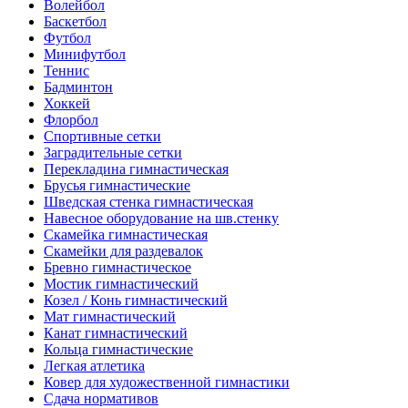
Волейбол
Баскетбол
Футбол
Минифутбол
Теннис
Бадминтон
Хоккей
Флорбол
Спортивные сетки
Заградительные сетки
Перекладина гимнастическая
Брусья гимнастические
Шведская стенка гимнастическая
Навесное оборудование на шв.стенку
Скамейка гимнастическая
Скамейки для раздевалок
Бревно гимнастическое
Мостик гимнастический
Козел / Конь гимнастический
Мат гимнастический
Канат гимнастический
Кольца гимнастические
Легкая атлетика
Ковер для художественной гимнастики
Сдача нормативов