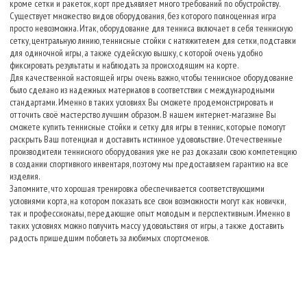
кроме сетки и ракеток, корт предъявляет много требований по обустройству.
Существует множество видов оборудования, без которого полноценная игра
просто невозможна. Итак, оборудование для тенниса включает в себя теннисную
сетку, центральную линию, теннисные стойки с натяжителем для сетки, подставки
для одиночной игры, а также судейскую вышку, с которой очень удобно
фиксировать результаты и наблюдать за происходящим на корте.
Для качественной настоящей игры очень важно, чтобы теннисное оборудование
было сделано из надежных материалов в соответствии с международными
стандартами. Именно в таких условиях Вы сможете продемонстрировать и
отточить своё мастерство лучшим образом. В нашем интернет-магазине Вы
сможете купить теннисные стойки и сетку для игры в теннис, которые помогут
раскрыть Ваш потенциал и доставить истинное удовольствие. Отечественные
производители теннисного оборудования уже не раз доказали свою компетенцию
в создании спортивного инвентаря, поэтому мы предоставляем гарантию на все
изделия.
Запомните, что хорошая тренировка обеспечивается соответствующими
условиями корта, на котором показать все свои возможности могут как новички,
так и профессионалы, передающие опыт молодым и перспективным. Именно в
таких условиях можно получить массу удовольствия от игры, а также доставить
радость пришедшим поболеть за любимых спортсменов.