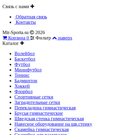
Связь с нами
Обратная связь
Контакты
Mir-Sporta.su
2026
Корзина
0
Фильтр
наверх
Каталог
Волейбол
Баскетбол
Футбол
Минифутбол
Теннис
Бадминтон
Хоккей
Флорбол
Спортивные сетки
Заградительные сетки
Перекладина гимнастическая
Брусья гимнастические
Шведская стенка гимнастическая
Навесное оборудование на шв.стенку
Скамейка гимнастическая
Скамейки для раздевалок