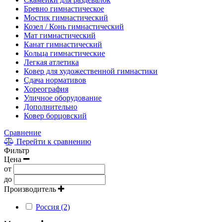
Бревно гимнастическое
Мостик гимнастический
Козел / Конь гимнастический
Мат гимнастический
Канат гимнастический
Кольца гимнастические
Легкая атлетика
Ковер для художественной гимнастики
Сдача нормативов
Хореография
Уличное оборудование
Дополнительно
Ковер борцовский
Сравнение
Перейти к сравнению
Фильтр
Цена
от
до
Производитель
Россия (2)