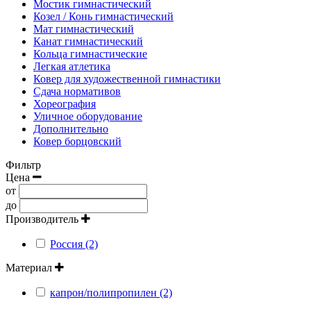
Мостик гимнастический
Козел / Конь гимнастический
Мат гимнастический
Канат гимнастический
Кольца гимнастические
Легкая атлетика
Ковер для художественной гимнастики
Сдача нормативов
Хореография
Уличное оборудование
Дополнительно
Ковер борцовский
Фильтр
Цена
от
до
Производитель
Россия (2)
Материал
капрон/полипропилен (2)