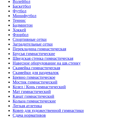
Волейбол
Баскетбол
Футбол
Минифутбол
Теннис
Бадминтон
Хоккей
Флорбол
Спортивные сетки
Заградительные сетки
Перекладина гимнастическая
Брусья гимнастические
Шведская стенка гимнастическая
Навесное оборудование на шв.стенку
Скамейка гимнастическая
Скамейки для раздевалок
Бревно гимнастическое
Мостик гимнастический
Козел / Конь гимнастический
Мат гимнастический
Канат гимнастический
Кольца гимнастические
Легкая атлетика
Ковер для художественной гимнастики
Сдача нормативов