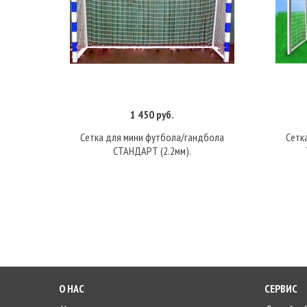
1 450 руб.
В корзину
Сетка для мини футбола/гандбола
Сетк
СТАНДАРТ (2.2мм).
О НАС
СЕРВИС