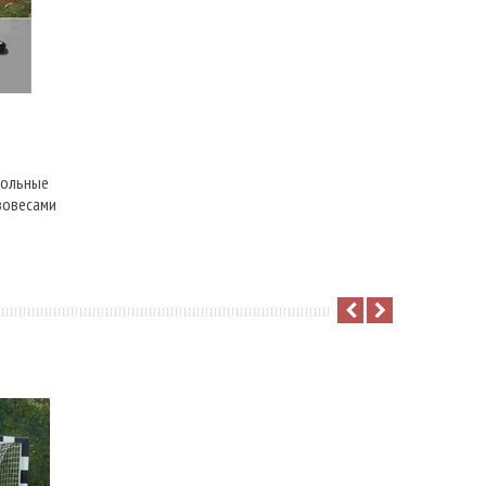
больные
вовесами