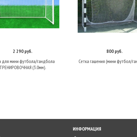
2 290 руб.
800 руб.
В корзину
В корзину
а для мини футбола/гандбола
Сетка гашения (мини футбол/га
ТРЕНИРОВОЧНАЯ (3.0мм).
ИНФОРМАЦИЯ