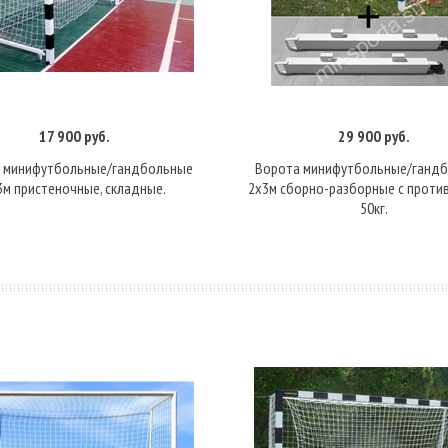
17 900 руб.
29 900 руб.
В корзину
В корзину
 минифутбольные/гандбольные
Ворота минифутбольные/ганд
3м пристеночные, складные.
2х3м сборно-разборные с проти
50кг.