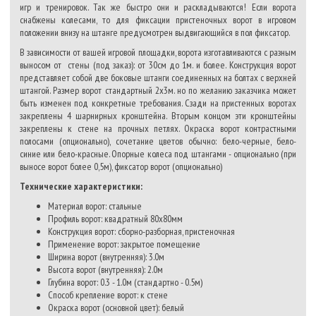
игр и тренировок. Так же быстро они и раскладываются! Если ворота
снабжены колесами, то для фиксации пристеночных ворот в игровом
положении внизу на штанге предусмотрен выдвигающийся в пол фиксатор.
В зависимости от вашей игровой площадки, ворота изготавливаются с разным
выносом от стены (под заказ): от 30см до 1м. и более. Конструкция ворот
представляет собой две боковые штанги соединенных на болтах с верхней
штангой. Размер ворот стандартный 2х3м. но по желанию заказчика может
быть изменен под конкретные требования. Сзади на пристенных воротах
закреплены 4 шарнирных кронштейна. Вторым концом эти кронштейны
закреплены к стене на прочных петлях. Окраска ворот контрастными
полосами (опционально), сочетание цветов обычно: бело-черные, бело-
синие или бело-красные. Опорные колеса под штангами - опционально (при
выносе ворот более 0,5м), фиксатор ворот (опционально)
Технические характеристики:
Материал ворот: стальные
Профиль ворот: квадратный 80х80мм
Конструкция ворот: сборно-разборная, пристеночная
Применение ворот: закрытое помещение
Ширина ворот (внутренняя): 3.0м
Высота ворот (внутренняя): 2.0м
Глубина ворот: 0.3 - 1.0м (стандартно - 0.5м)
Способ крепление ворот: к стене
Окраска ворот (основной цвет): белый