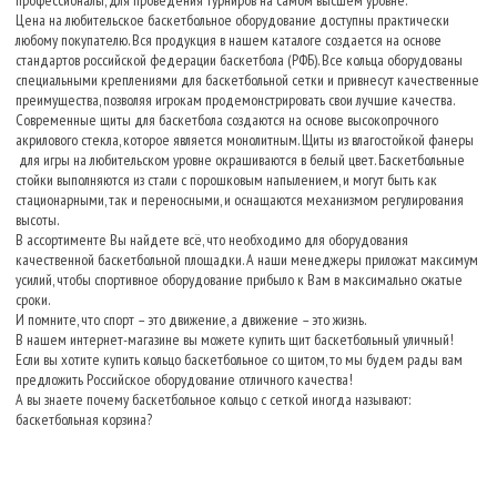
профессионалы, для проведения турниров на самом высшем уровне.
Цена на любительское баскетбольное оборудование доступны практически
любому покупателю. Вся продукция в нашем каталоге создается на основе
стандартов российской федерации баскетбола (РФБ). Все кольца оборудованы
специальными креплениями для баскетбольной сетки и привнесут качественные
преимущества, позволяя игрокам продемонстрировать свои лучшие качества.
Современные щиты для баскетбола создаются на основе высокопрочного
акрилового стекла, которое является монолитным. Щиты из влагостойкой фанеры
для игры на любительском уровне окрашиваются в белый цвет. Баскетбольные
стойки выполняются из стали с порошковым напылением, и могут быть как
стационарными, так и переносными, и оснащаются механизмом регулирования
высоты.
В ассортименте Вы найдете всё, что необходимо для оборудования
качественной баскетбольной площадки. А наши менеджеры приложат максимум
усилий, чтобы спортивное оборудование прибыло к Вам в максимально сжатые
сроки.
И помните, что спорт – это движение, а движение – это жизнь.
В нашем интернет-магазине вы можете купить щит баскетбольный уличный!
Если вы хотите купить кольцо баскетбольное со щитом, то мы будем рады вам
предложить Российское оборудование отличного качества!
А вы знаете почему баскетбольное кольцо с сеткой иногда называют:
баскетбольная корзина?