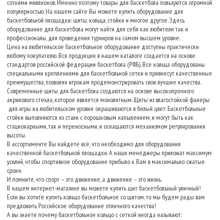
сотнями миллионов. Именно поэтому товары для баскетбола пользуются огромной
популярностью. На нашем сайте Вы можете купить оборудование для
баскетбольной площадки: щиты, кольца, стойки и многое другое. Здесь
оборудование для баскетбола могут найти для себя как любители так и
профессионалы, для проведения турниров на самом высшем уровне.
Цена на любительское баскетбольное оборудование доступны практически
любому покупателю. Вся продукция в нашем каталоге создается на основе
стандартов российской федерации баскетбола (РФБ). Все кольца оборудованы
специальными креплениями для баскетбольной сетки и привнесут качественные
преимущества, позволяя игрокам продемонстрировать свои лучшие качества.
Современные щиты для баскетбола создаются на основе высокопрочного
акрилового стекла, которое является монолитным. Щиты из влагостойкой фанеры
для игры на любительском уровне окрашиваются в белый цвет. Баскетбольные
стойки выполняются из стали с порошковым напылением, и могут быть как
стационарными, так и переносными, и оснащаются механизмом регулирования
высоты.
В ассортименте Вы найдете всё, что необходимо для оборудования
качественной баскетбольной площадки. А наши менеджеры приложат максимум
усилий, чтобы спортивное оборудование прибыло к Вам в максимально сжатые
сроки.
И помните, что спорт – это движение, а движение – это жизнь.
В нашем интернет-магазине вы можете купить щит баскетбольный уличный!
Если вы хотите купить кольцо баскетбольное со щитом, то мы будем рады вам
предложить Российское оборудование отличного качества!
А вы знаете почему баскетбольное кольцо с сеткой иногда называют: