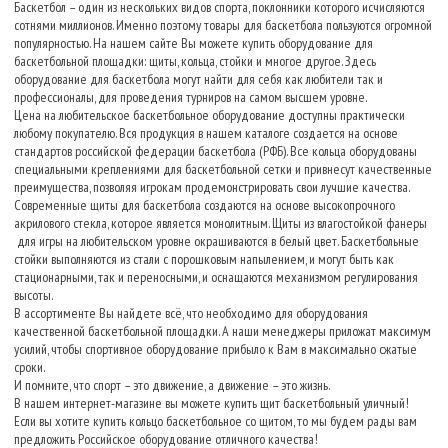
Баскетбол – один из нескольких видов спорта, поклонники которого исчисляются
сотнями миллионов. Именно поэтому товары для баскетбола пользуются огромной
популярностью. На нашем сайте Вы можете купить оборудование для
баскетбольной площадки: щиты, кольца, стойки и многое другое. Здесь
оборудование для баскетбола могут найти для себя как любители так и
профессионалы, для проведения турниров на самом высшем уровне.
Цена на любительское баскетбольное оборудование доступны практически
любому покупателю. Вся продукция в нашем каталоге создается на основе
стандартов российской федерации баскетбола (РФБ). Все кольца оборудованы
специальными креплениями для баскетбольной сетки и привнесут качественные
преимущества, позволяя игрокам продемонстрировать свои лучшие качества.
Современные щиты для баскетбола создаются на основе высокопрочного
акрилового стекла, которое является монолитным. Щиты из влагостойкой фанеры
для игры на любительском уровне окрашиваются в белый цвет. Баскетбольные
стойки выполняются из стали с порошковым напылением, и могут быть как
стационарными, так и переносными, и оснащаются механизмом регулирования
высоты.
В ассортименте Вы найдете всё, что необходимо для оборудования
качественной баскетбольной площадки. А наши менеджеры приложат максимум
усилий, чтобы спортивное оборудование прибыло к Вам в максимально сжатые
сроки.
И помните, что спорт – это движение, а движение – это жизнь.
В нашем интернет-магазине вы можете купить щит баскетбольный уличный!
Если вы хотите купить кольцо баскетбольное со щитом, то мы будем рады вам
предложить Российское оборудование отличного качества!