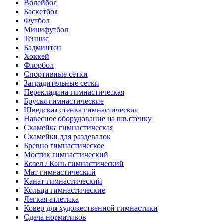
Волейбол
Баскетбол
Футбол
Минифутбол
Теннис
Бадминтон
Хоккей
Флорбол
Спортивные сетки
Заградительные сетки
Перекладина гимнастическая
Брусья гимнастические
Шведская стенка гимнастическая
Навесное оборудование на шв.стенку
Скамейка гимнастическая
Скамейки для раздевалок
Бревно гимнастическое
Мостик гимнастический
Козел / Конь гимнастический
Мат гимнастический
Канат гимнастический
Кольца гимнастические
Легкая атлетика
Ковер для художественной гимнастики
Сдача нормативов