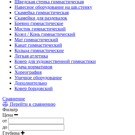
Шведская стенка гимнастическая
Навесное оборудование на шв.стенку
Скамейка гимнастическая
Скамейки для раздевалок
Бревно гимнастическое
Мостик гимнастический
Козел / Конь гимнастический
Мат гимнастический
Канат гимнастический
Кольца гимнастические
Легкая атлетика
Ковер для художественной гимнастики
Сдача нормативов
Хореография
Уличное оборудование
Дополнительно
Ковер борцовский
Сравнение
Перейти к сравнению
Фильтр
Цена
от
до
Глубина