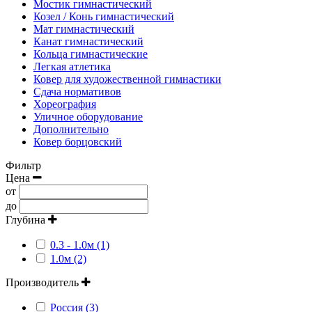
Мостик гимнастический
Козел / Конь гимнастический
Мат гимнастический
Канат гимнастический
Кольца гимнастические
Легкая атлетика
Ковер для художественной гимнастики
Сдача нормативов
Хореография
Уличное оборудование
Дополнительно
Ковер борцовский
Фильтр
Цена
от
до
Глубина
0.3 - 1.0м (1)
1.0м (2)
Производитель
Россия (3)